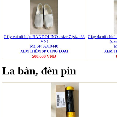
Giày vải nữ hiệu BANDOLINO - size 7 (size 38
Giày da nữ chính 
VN)
(siz
Mã SP: AJ10448
M
XEM THÊM SP CÙNG LOẠI
XEM T
500.000 VNĐ
La bàn, đèn pin