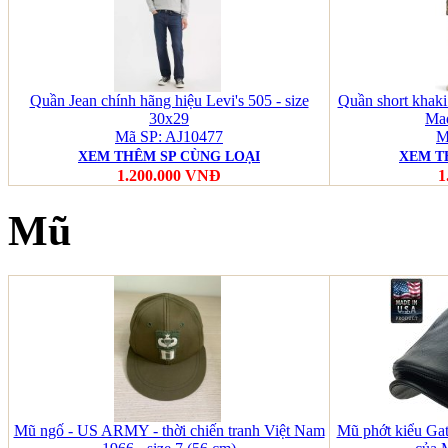
Quần Jean chính hãng hiệu Levi's 505 - size
Quần short khaki
30x29
Mad
Mã SP: AJ10477
M
XEM THÊM SP CÙNG LOẠI
XEM T
1.200.000 VNĐ
1
Mũ
Mũ ngố - US ARMY - thời chiến tranh Việt Nam
Mũ phớt kiểu Ga