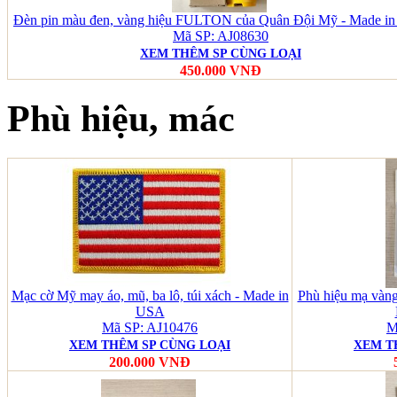
Đèn pin màu đen, vàng hiệu FULTON của Quân Đội Mỹ - Made i
Mã SP: AJ08630
XEM THÊM SP CÙNG LOẠI
450.000 VNĐ
Phù hiệu, mác
Mạc cờ Mỹ may áo, mũ, ba lô, túi xách - Made in
Phù hiệu mạ vàn
USA
Mã SP: AJ10476
M
XEM THÊM SP CÙNG LOẠI
XEM T
200.000 VNĐ