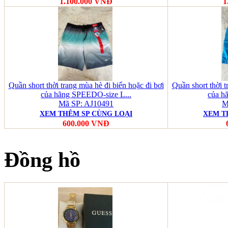
1.100.000 VNĐ
1
Quần short thời trang mùa hè đi biển hoặc đi bơi
Quần short thời t
của hãng SPEEDO-size L...
của h
Mã SP: AJ10491
M
XEM THÊM SP CÙNG LOẠI
XEM T
600.000 VNĐ
Đồng hồ