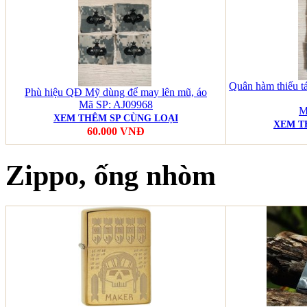
Quân hàm thiếu tá
Phù hiệu QĐ Mỹ dùng để may lên mũ, áo
Mã SP: AJ09968
M
XEM THÊM SP CÙNG LOẠI
XEM T
60.000 VNĐ
Zippo, ống nhòm