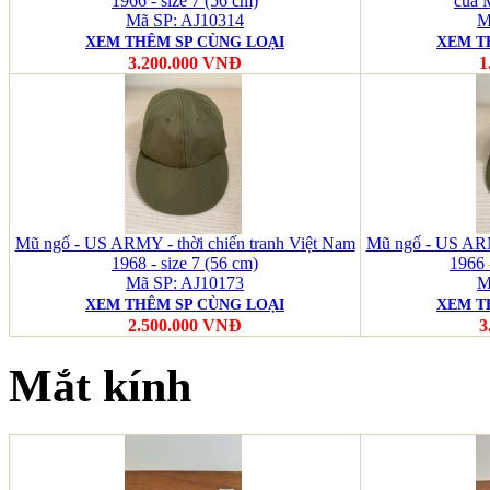
1966 - size 7 (56 cm)
của 
Mã SP: AJ10314
M
XEM THÊM SP CÙNG LOẠI
XEM T
3.200.000 VNĐ
1
Mũ ngố - US ARMY - thời chiến tranh Việt Nam
Mũ ngố - US ARMY
1968 - size 7 (56 cm)
1966 
Mã SP: AJ10173
M
XEM THÊM SP CÙNG LOẠI
XEM T
2.500.000 VNĐ
3
Mắt kính