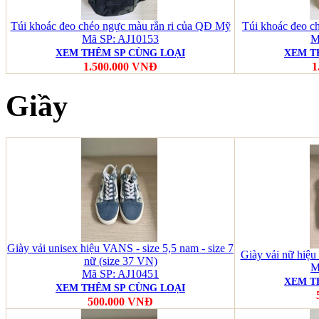
Túi khoác đeo chéo ngực màu rằn ri của QĐ Mỹ
Túi khoác đeo 
Mã SP: AJ10153
M
XEM THÊM SP CÙNG LOẠI
XEM T
1.500.000 VNĐ
1
Giầy
Giày vải unisex hiệu VANS - size 5,5 nam - size 7
Giày vải nữ hiệ
nữ (size 37 VN)
M
Mã SP: AJ10451
XEM T
XEM THÊM SP CÙNG LOẠI
500.000 VNĐ