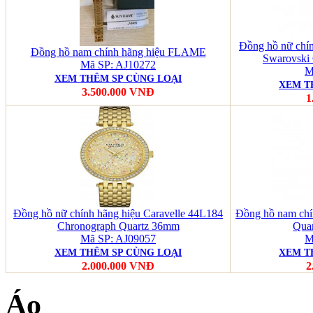
Đồng hồ nữ chín
Đồng hồ nam chính hãng hiệu FLAME
Swarovski C
Mã SP: AJ10272
M
XEM THÊM SP CÙNG LOẠI
XEM T
3.500.000 VNĐ
1
Đồng hồ nữ chính hãng hiệu Caravelle 44L184
Đồng hồ nam chí
Chronograph Quartz 36mm
Qua
Mã SP: AJ09057
M
XEM THÊM SP CÙNG LOẠI
XEM T
2.000.000 VNĐ
2
Áo