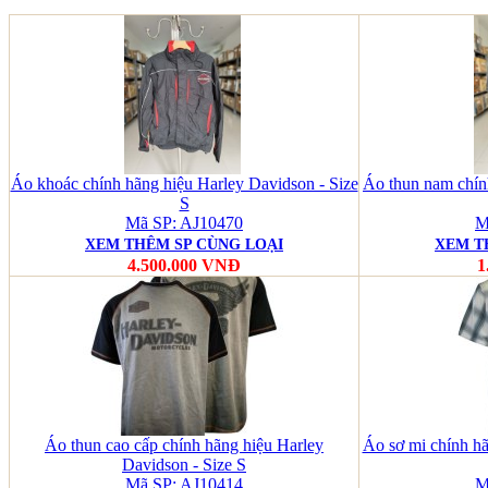
Áo khoác chính hãng hiệu Harley Davidson - Size
Áo thun nam chín
S
Mã SP: AJ10470
M
XEM THÊM SP CÙNG LOẠI
XEM T
4.500.000 VNĐ
1
Áo thun cao cấp chính hãng hiệu Harley
Áo sơ mi chính hã
Davidson - Size S
Mã SP: AJ10414
M