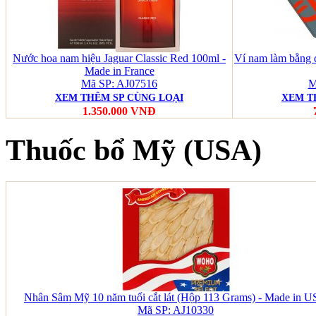
Nước hoa nam hiệu Jaguar Classic Red 100ml -
Ví nam làm bằng
Made in France
Mã SP: AJ07516
M
XEM THÊM SP CÙNG LOẠI
XEM T
1.350.000 VNĐ
Thuốc bổ Mỹ (USA)
Nhân Sâm Mỹ 10 năm tuổi cắt lát (Hộp 113 Grams) - Made in 
Mã SP: AJ10330