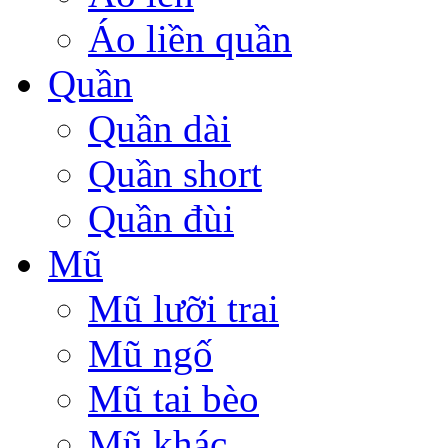
Áo liền quần
Quần
Quần dài
Quần short
Quần đùi
Mũ
Mũ lưỡi trai
Mũ ngố
Mũ tai bèo
Mũ khác