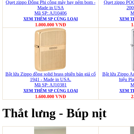
Quẹt zippo Đông Phi công máy bay ném bom -
Quẹt zippo 
Made in USA
200
Mã SP: AJ10406
M
XEM THÊM SP CÙNG LOẠI
XEM T
1.000.000 VNĐ
1
Bật lửa Zippo đồng solid brass phiên bản giả cổ
Bật lửa Zippo A
1941 - Made in USA.
hiệu Pl
Mã SP: AJ10381
M
XEM THÊM SP CÙNG LOẠI
XEM T
1.600.000 VNĐ
2
Thắt lưng - Búp nịt