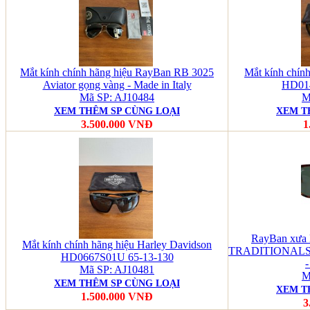
Mắt kính chính hãng hiệu RayBan RB 3025
Mắt kính chín
Aviator gọng vàng - Made in Italy
HD01
Mã SP: AJ10484
M
XEM THÊM SP CÙNG LOẠI
XEM T
3.500.000 VNĐ
1
RayBan xư
Mắt kính chính hãng hiệu Harley Davidson
TRADITIONALS
HD0667S01U 65-13-130
Mã SP: AJ10481
M
XEM THÊM SP CÙNG LOẠI
XEM T
1.500.000 VNĐ
3