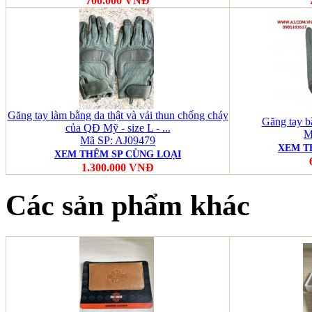
700.000 VNĐ
Găng tay làm bằng da thật và vải thun chống cháy
Găng tay bằ
của QĐ Mỹ - size L - ...
M
Mã SP: AJ09479
XEM T
XEM THÊM SP CÙNG LOẠI
1.300.000 VNĐ
Các sản phẩm khác