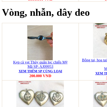
Vòng, nhẫn, dây deo
Bông tai, hoa t
Kẹp cà vạt Thủy quân lục chiến Mỹ
Mã SP: AJ09953
M
XEM THÊM SP CÙNG LOẠI
XEM T
200.000 VNĐ