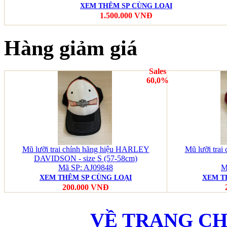
XEM THÊM SP CÙNG LOẠI
1.500.000 VNĐ
Hàng giảm giá
Sales
60,0%
Mũ lưỡi trai chính hãng hiệu HARLEY
Mũ lưỡi tra
DAVIDSON - size S (57-58cm)
Mã SP: AJ09848
M
XEM THÊM SP CÙNG LOẠI
XEM T
200.000 VNĐ
VỀ TRANG C