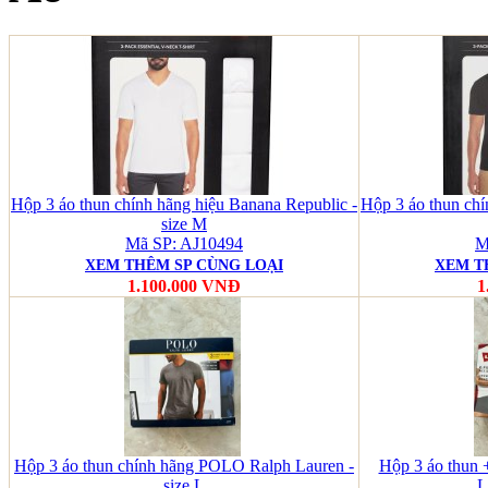
Hộp 3 áo thun chính hãng hiệu Banana Republic -
Hộp 3 áo thun chí
size M
Mã SP: AJ10494
M
XEM THÊM SP CÙNG LOẠI
XEM T
1.100.000 VNĐ
1
Hộp 3 áo thun chính hãng POLO Ralph Lauren -
Hộp 3 áo thun +
size L
L