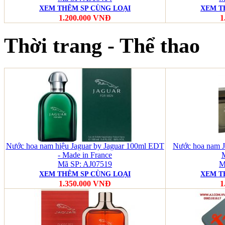
XEM THÊM SP CÙNG LOẠI
XEM T
1.200.000 VNĐ
1
Thời trang - Thể thao
Nước hoa nam hiệu Jaguar by Jaguar 100ml EDT
Nước hoa nam J
- Made in France
M
Mã SP: AJ07519
M
XEM THÊM SP CÙNG LOẠI
XEM T
1.350.000 VNĐ
1