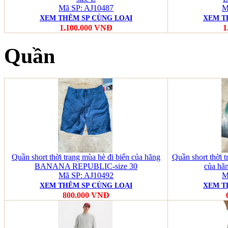
Mã SP: AJ10487
M
XEM THÊM SP CÙNG LOẠI
XEM T
1.100.000 VNĐ
1
Quần
Quần short thời trang mùa hè đi biển của hãng
Quần short thời t
BANANA REPUBLIC-size 30
của hã
Mã SP: AJ10492
M
XEM THÊM SP CÙNG LOẠI
XEM T
800.000 VNĐ