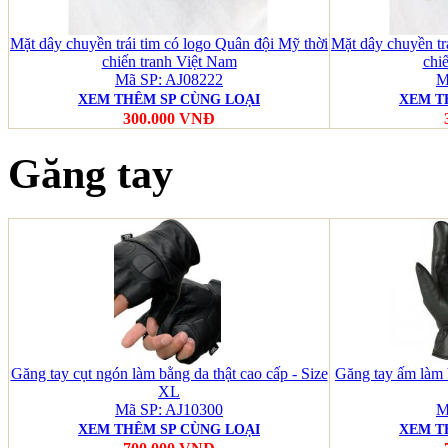
Mặt dây chuyền trái tim có logo Quân đội Mỹ thời
Mặt dây chuyền tr
chiến tranh Việt Nam
chi
Mã SP: AJ08222
M
XEM THÊM SP CÙNG LOẠI
XEM T
300.000 VNĐ
Găng tay
Găng tay cụt ngón làm bằng da thật cao cấp - Size
Găng tay ấm làm 
XL
Mã SP: AJ10300
M
XEM THÊM SP CÙNG LOẠI
XEM T