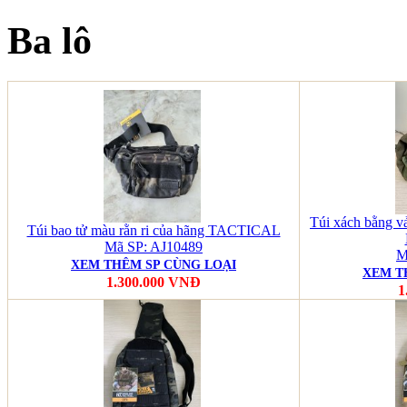
Ba lô
Túi xách bằng v
Túi bao tử màu rằn ri của hãng TACTICAL
Mã SP: AJ10489
M
XEM THÊM SP CÙNG LOẠI
XEM T
1.300.000 VNĐ
1