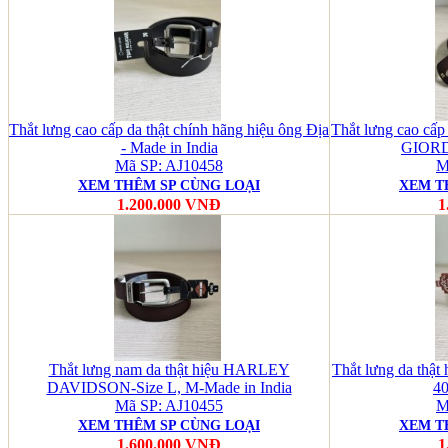
Thắt lưng cao cấp da thật chính hãng hiệu ông Địa
Thắt lưng cao cấ
- Made in India
GIORDA
Mã SP: AJ10458
M
XEM THÊM SP CÙNG LOẠI
XEM T
1.200.000 VNĐ
1
Thắt lưng nam da thật hiệu HARLEY
Thắt lưng da thật
DAVIDSON-Size L, M-Made in India
40
Mã SP: AJ10455
M
XEM THÊM SP CÙNG LOẠI
XEM T
1.600.000 VNĐ
1