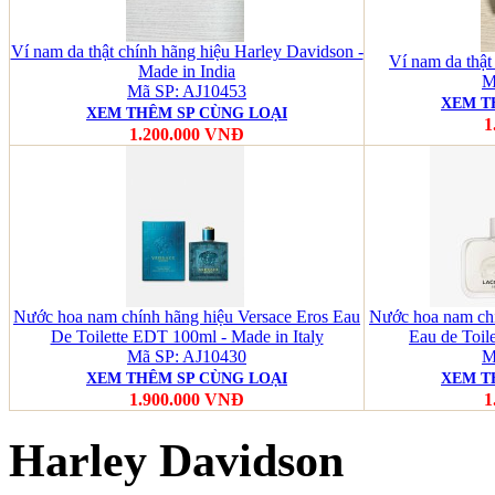
Ví nam da thật chính hãng hiệu Harley Davidson -
Ví nam da thậ
Made in India
M
Mã SP: AJ10453
XEM T
XEM THÊM SP CÙNG LOẠI
1
1.200.000 VNĐ
Nước hoa nam chính hãng hiệu Versace Eros Eau
Nước hoa nam chí
De Toilette EDT 100ml - Made in Italy
Eau de Toil
Mã SP: AJ10430
M
XEM THÊM SP CÙNG LOẠI
XEM T
1.900.000 VNĐ
1
Harley Davidson