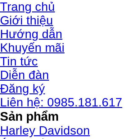
Trang chủ
Giới thiệu
Hướng dẫn
Khuyến mãi
Tin tức
Diễn đàn
Đăng ký
Liên hệ: 0985.181.617
Sản phẩm
Harley Davidson