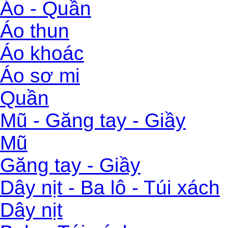
Áo - Quần
Áo thun
Áo khoác
Áo sơ mi
Quần
Mũ - Găng tay - Giầy
Mũ
Găng tay - Giầy
Dây nịt - Ba lô - Túi xách
Dây nịt