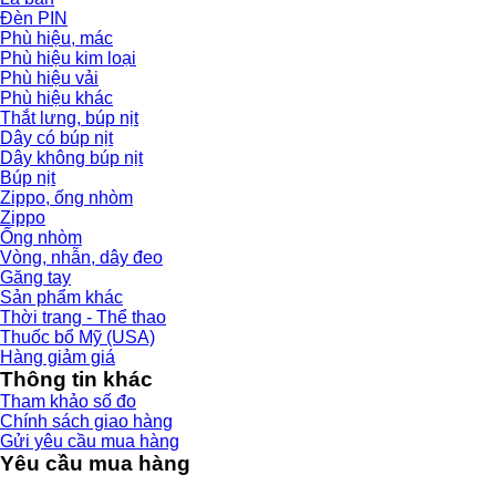
Đèn PIN
Phù hiệu, mác
Phù hiệu kim loại
Phù hiệu vải
Phù hiệu khác
Thắt lưng, búp nịt
Dây có búp nịt
Dây không búp nịt
Búp nịt
Zippo, ống nhòm
Zippo
Ống nhòm
Vòng, nhẫn, dây đeo
Găng tay
Sản phẩm khác
Thời trang - Thể thao
Thuốc bổ Mỹ (USA)
Hàng giảm giá
Thông tin khác
Tham khảo số đo
Chính sách giao hàng
Gửi yêu cầu mua hàng
Yêu cầu mua hàng