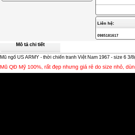
Liên hệ:
0985181617
Mô tả chi tiết
Mũ ngố US ARMY - thời chiến tranh Việt Nam 1967 -
size 6 3/
Mũ QĐ Mỹ 100%, rất đẹp nhưng giá rẻ do size nhỏ, dù