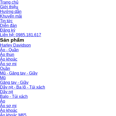
Trang chủ
Giới thiệu
Hướng dẫn
Khuyến mãi
Tin tức
Diễn đàn
Đăng ký
Liên hệ: 0985.181.617
Sản phẩm
Harley Davidson
Áo - Quần
Áo thun
Áo khoác
Áo sơ mi
Quần
Mũ - Găng tay - Giầy
Mũ
Găng tay - Giầy
Dây nịt - Ba lô - Túi xách
Dây nịt
Balo - Túi xách
Áo
Áo sơ mi
Áo khoác
Áo khoác M65