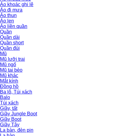
Áo khoác ghi lê
Áo đi mưa
Áo thun
Áo len
Áo liền quần
Quần
Quần dài
Quần short
Quần đùi
Mũ
Mũ lưỡi trai
Mũ ngố
Mũ tai bèo
Mũ khác
Mắt kính
Đồng hồ
Ba lô, Túi xách
Balo
Túi xách
Giầy, tất
Giầy Jungle Boot
Giầy Boot
Giầy Tây
La bàn, đèn pin
La bàn