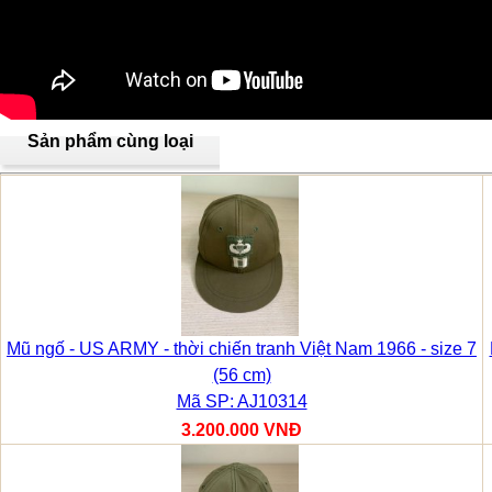
Sản phẩm cùng loại
Mũ ngố - US ARMY - thời chiến tranh Việt Nam 1966 - size 7
(56 cm)
Mã SP: AJ10314
3.200.000 VNĐ