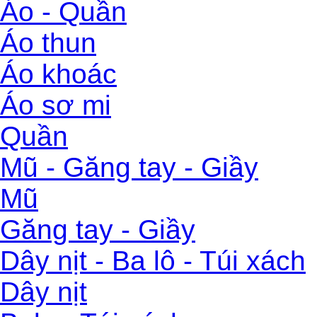
Áo - Quần
Áo thun
Áo khoác
Áo sơ mi
Quần
Mũ - Găng tay - Giầy
Mũ
Găng tay - Giầy
Dây nịt - Ba lô - Túi xách
Dây nịt