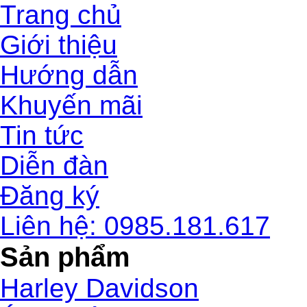
Trang chủ
Giới thiệu
Hướng dẫn
Khuyến mãi
Tin tức
Diễn đàn
Đăng ký
Liên hệ: 0985.181.617
Sản phẩm
Harley Davidson