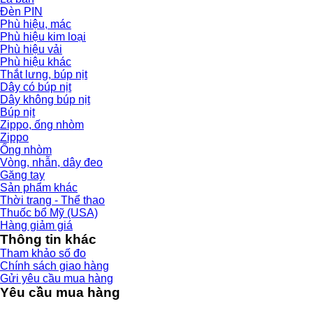
Đèn PIN
Phù hiệu, mác
Phù hiệu kim loại
Phù hiệu vải
Phù hiệu khác
Thắt lưng, búp nịt
Dây có búp nịt
Dây không búp nịt
Búp nịt
Zippo, ống nhòm
Zippo
Ống nhòm
Vòng, nhẫn, dây đeo
Găng tay
Sản phẩm khác
Thời trang - Thể thao
Thuốc bổ Mỹ (USA)
Hàng giảm giá
Thông tin khác
Tham khảo số đo
Chính sách giao hàng
Gửi yêu cầu mua hàng
Yêu cầu mua hàng