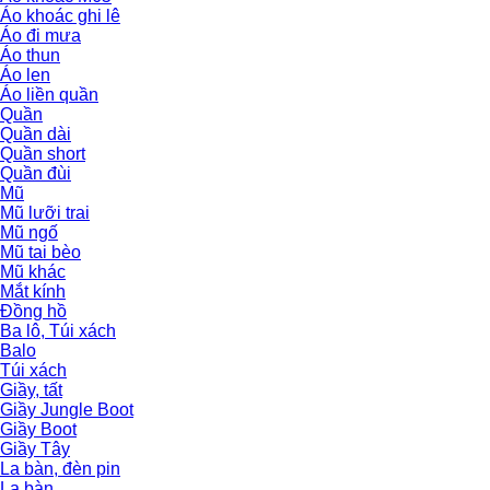
Áo khoác ghi lê
Áo đi mưa
Áo thun
Áo len
Áo liền quần
Quần
Quần dài
Quần short
Quần đùi
Mũ
Mũ lưỡi trai
Mũ ngố
Mũ tai bèo
Mũ khác
Mắt kính
Đồng hồ
Ba lô, Túi xách
Balo
Túi xách
Giầy, tất
Giầy Jungle Boot
Giầy Boot
Giầy Tây
La bàn, đèn pin
La bàn