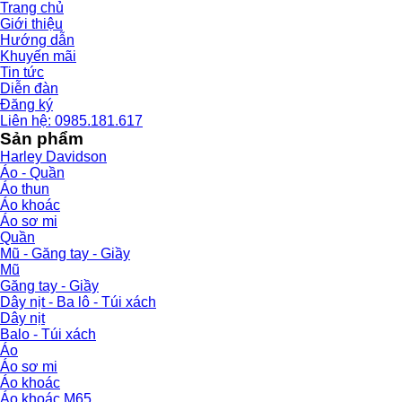
Trang chủ
Giới thiệu
Hướng dẫn
Khuyến mãi
Tin tức
Diễn đàn
Đăng ký
Liên hệ: 0985.181.617
Sản phẩm
Harley Davidson
Áo - Quần
Áo thun
Áo khoác
Áo sơ mi
Quần
Mũ - Găng tay - Giầy
Mũ
Găng tay - Giầy
Dây nịt - Ba lô - Túi xách
Dây nịt
Balo - Túi xách
Áo
Áo sơ mi
Áo khoác
Áo khoác M65