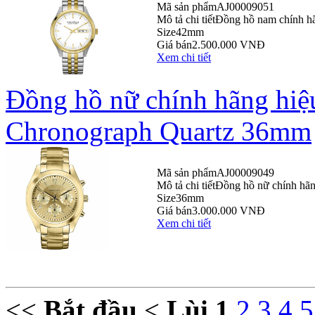
Mã sản phẩm
AJ00009051
Mô tả chi tiết
Đồng hồ nam chính h
Size
42mm
Giá bán
2.500.000 VNĐ
Xem chi tiết
Đồng hồ nữ chính hãng hiệ
Chronograph Quartz 36mm
Mã sản phẩm
AJ00009049
Mô tả chi tiết
Đồng hồ nữ chính hã
Size
36mm
Giá bán
3.000.000 VNĐ
Xem chi tiết
<<
Bắt đầu
<
Lùi
1
2
3
4
5