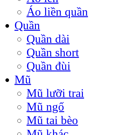
Áo liền quần
Quần
Quần dài
Quần short
Quần đùi
Mũ
Mũ lưỡi trai
Mũ ngố
Mũ tai bèo
Mũ khác