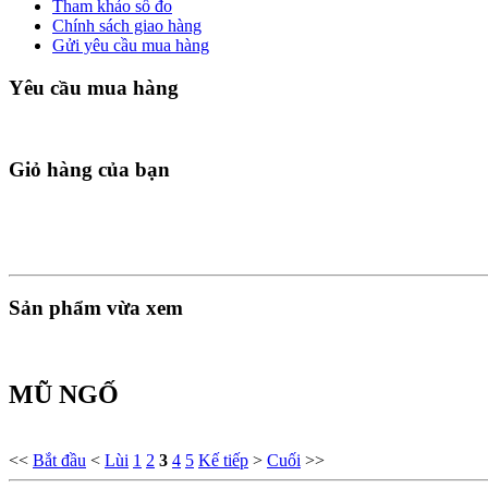
Tham khảo số đo
Chính sách giao hàng
Gửi yêu cầu mua hàng
Yêu cầu mua hàng
Giỏ hàng của bạn
Sản phẩm vừa xem
MŨ NGỐ
<<
Bắt đầu
<
Lùi
1
2
3
4
5
Kế tiếp
>
Cuối
>>