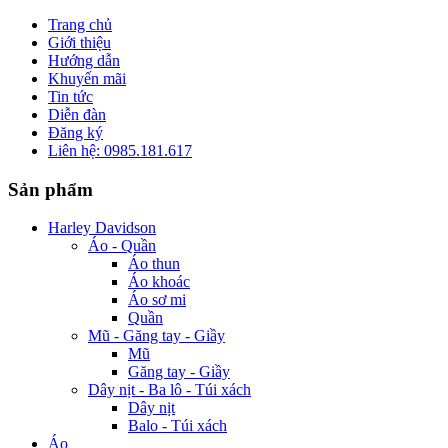
Trang chủ
Giới thiệu
Hướng dẫn
Khuyến mãi
Tin tức
Diễn đàn
Đăng ký
Liên hệ: 0985.181.617
Sản phẩm
Harley Davidson
Áo - Quần
Áo thun
Áo khoác
Áo sơ mi
Quần
Mũ - Găng tay - Giầy
Mũ
Găng tay - Giầy
Dây nịt - Ba lô - Túi xách
Dây nịt
Balo - Túi xách
Áo