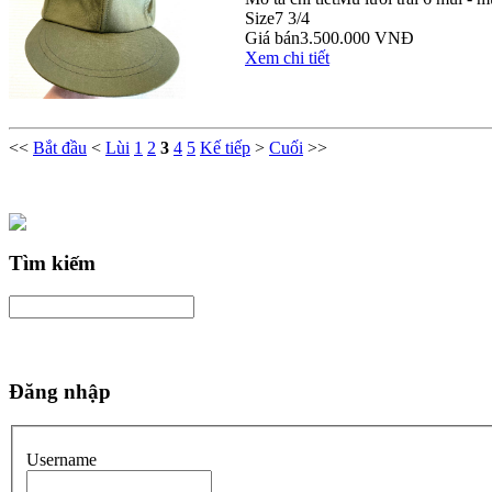
Size
7 3/4
Giá bán
3.500.000 VNĐ
Xem chi tiết
<<
Bắt đầu
<
Lùi
1
2
3
4
5
Kế tiếp
>
Cuối
>>
Tìm kiếm
Đăng nhập
Username