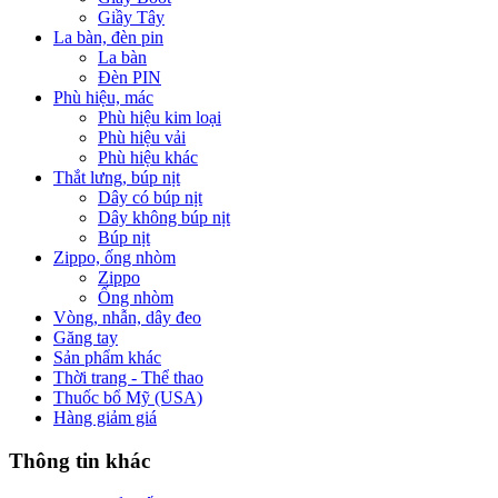
Giầy Tây
La bàn, đèn pin
La bàn
Đèn PIN
Phù hiệu, mác
Phù hiệu kim loại
Phù hiệu vải
Phù hiệu khác
Thắt lưng, búp nịt
Dây có búp nịt
Dây không búp nịt
Búp nịt
Zippo, ống nhòm
Zippo
Ống nhòm
Vòng, nhẫn, dây đeo
Găng tay
Sản phẩm khác
Thời trang - Thể thao
Thuốc bổ Mỹ (USA)
Hàng giảm giá
Thông tin khác