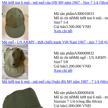
Mũ lưỡi trai 6 múi - mũ ngố của QĐ Mỹ năm 1967 - Size 7 1/4 (58c
Mã sản phẩm
AJ00010033
Mô tả chi tiết
Mũ lưỡi trai 6 múi -
Size
7 1/4
Giá bán
3.500.000 VNĐ
Xem chi tiết
Mũ ngố - US ARMY - thời chiến tranh Việt Nam 1967 - size 7 5/8 (
Mã sản phẩm
AJ00009832
Mô tả chi tiết
Mũ ngố - US ARMY - t
Size
7 5/8
Giá bán
3.200.000 VNĐ
Xem chi tiết
Mũ lưỡi trai 6 múi - mũ ngố của Quân đội Mỹ năm 1987 - 7 1/4 (60c
Mã sản phẩm
AJ00009456
Mô tả chi tiết
Mũ lưỡi trai 6 múi - 
Size
size 7 1/4 (vòng đầu 60cm)
Giá bán
1.000.000 VNĐ