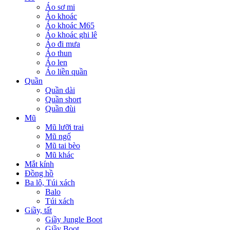
Áo sơ mi
Áo khoác
Áo khoác M65
Áo khoác ghi lê
Áo đi mưa
Áo thun
Áo len
Áo liền quần
Quần
Quần dài
Quần short
Quần đùi
Mũ
Mũ lưỡi trai
Mũ ngố
Mũ tai bèo
Mũ khác
Mắt kính
Đồng hồ
Ba lô, Túi xách
Balo
Túi xách
Giầy, tất
Giầy Jungle Boot
Giầy Boot