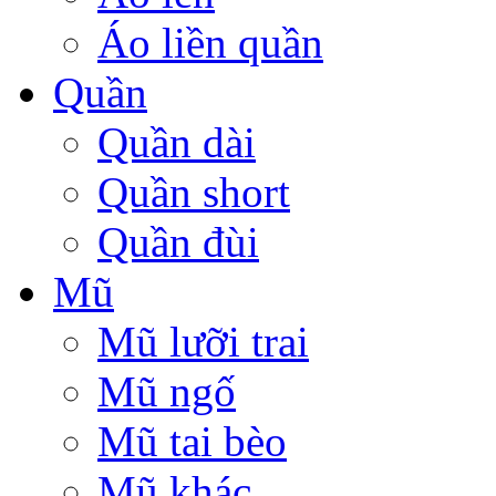
Áo liền quần
Quần
Quần dài
Quần short
Quần đùi
Mũ
Mũ lưỡi trai
Mũ ngố
Mũ tai bèo
Mũ khác