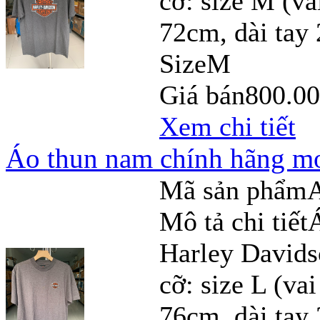
cỡ: size M (v
72cm, dài tay
Size
M
Giá bán
800.0
Xem chi tiết
Áo thun nam chính hãng mo
Mã sản phẩm
Mô tả chi tiết
Harley Davids
cỡ: size L (v
76cm, dài tay