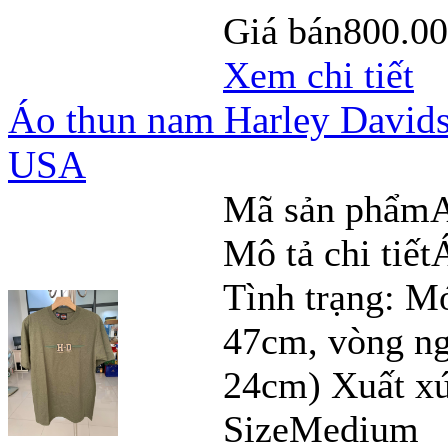
Giá bán
800.0
Xem chi tiết
Áo thun nam Harley David
USA
Mã sản phẩm
Mô tả chi tiết
Tình trạng: M
47cm, vòng ng
24cm) Xuất 
Size
Medium