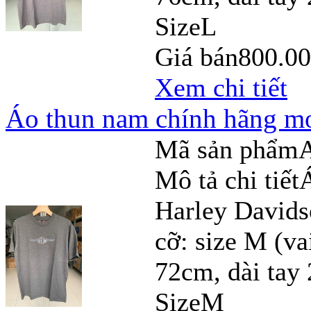
Size
L
Giá bán
800.0
Xem chi tiết
Áo thun nam chính hãng mo
Mã sản phẩm
Mô tả chi tiết
Harley Davids
cỡ: size M (v
72cm, dài tay
Size
M