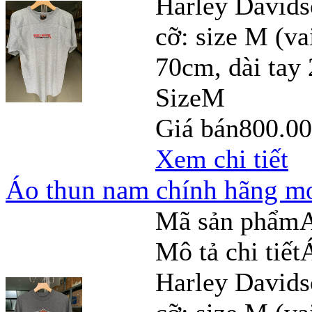
Harley Davids
cỡ: size M (v
70cm, dài tay
Size
M
Giá bán
800.0
Xem chi tiết
Áo thun nam chính hãng mo
Mã sản phẩm
Mô tả chi tiết
Harley Davids