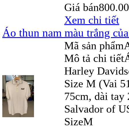
Giá bán
800.0
Xem chi tiết
Áo thun nam màu trắng của
Mã sản phẩm
Mô tả chi tiết
Harley Davids
Size M (Vai 5
75cm, dài tay
Salvador of U
Size
M