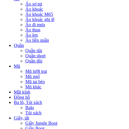
Áo sơ mi
Áo khoác
Áo khoác M65
Áo khoác ghi lê
Áo đi mưa
Áo thun
Áo len
Áo liền quần
Quần
Quần dài
Quần short
Quần đùi
Mũ
Mũ lưỡi trai
Mũ ngố
Mũ tai bèo
Mũ khác
Mắt kính
Đồng hồ
Ba lô, Túi xách
Balo
Túi xách
Giầy, tất
Giầy Jungle Boot
Giầy Boot