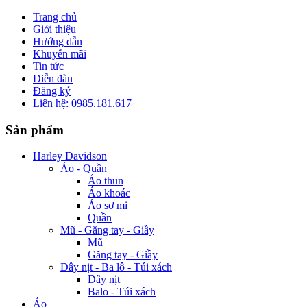
Trang chủ
Giới thiệu
Hướng dẫn
Khuyến mãi
Tin tức
Diễn đàn
Đăng ký
Liên hệ: 0985.181.617
Sản phẩm
Harley Davidson
Áo - Quần
Áo thun
Áo khoác
Áo sơ mi
Quần
Mũ - Găng tay - Giầy
Mũ
Găng tay - Giầy
Dây nịt - Ba lô - Túi xách
Dây nịt
Balo - Túi xách
Áo