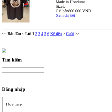
Made in Honduras
Size
L
Giá bán
800.000 VNĐ
Xem chi tiết
<<
Bắt đầu
<
Lùi
1
2
3
4
5
6
Kế tiếp
>
Cuối
>>
Tìm kiếm
Đăng nhập
Username