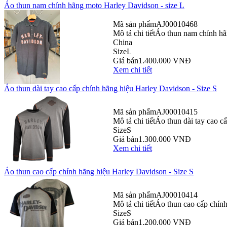
Áo thun nam chính hãng moto Harley Davidson - size L
Mã sản phẩm
AJ00010468
Mô tả chi tiết
Áo thun nam chính hã
China
Size
L
Giá bán
1.400.000 VNĐ
Xem chi tiết
Áo thun dài tay cao cấp chính hãng hiệu Harley Davidson - Size S
Mã sản phẩm
AJ00010415
Mô tả chi tiết
Áo thun dài tay cao c
Size
S
Giá bán
1.300.000 VNĐ
Xem chi tiết
Áo thun cao cấp chính hãng hiệu Harley Davidson - Size S
Mã sản phẩm
AJ00010414
Mô tả chi tiết
Áo thun cao cấp chính
Size
S
Giá bán
1.200.000 VNĐ