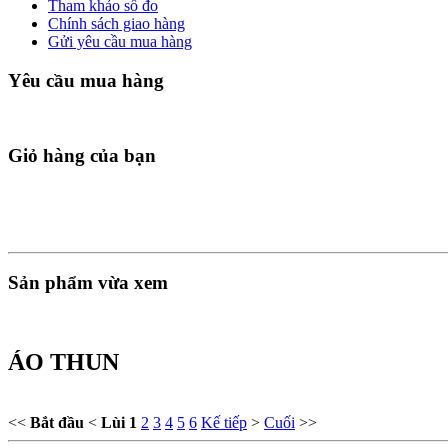
Tham khảo số đo
Chính sách giao hàng
Gửi yêu cầu mua hàng
Yêu cầu mua hàng
Giỏ hàng của bạn
Sản phẩm vừa xem
ÁO THUN
<<
Bắt đầu
<
Lùi
1
2
3
4
5
6
Kế tiếp
>
Cuối
>>