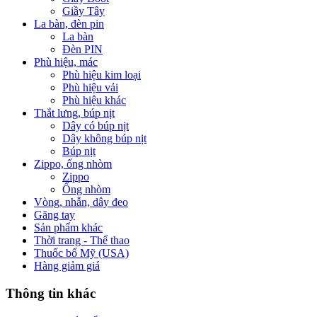
Giầy Tây
La bàn, đèn pin
La bàn
Đèn PIN
Phù hiệu, mác
Phù hiệu kim loại
Phù hiệu vải
Phù hiệu khác
Thắt lưng, búp nịt
Dây có búp nịt
Dây không búp nịt
Búp nịt
Zippo, ống nhòm
Zippo
Ống nhòm
Vòng, nhẫn, dây đeo
Găng tay
Sản phẩm khác
Thời trang - Thể thao
Thuốc bổ Mỹ (USA)
Hàng giảm giá
Thông tin khác