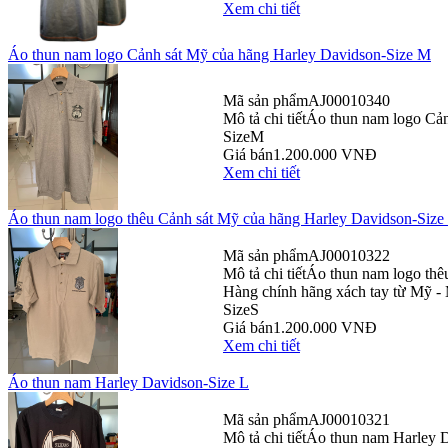
Xem chi tiết
Áo thun nam logo Cảnh sát Mỹ của hãng Harley Davidson-Size M
Mã sản phẩm
AJ00010340
Mô tả chi tiết
Áo thun nam logo Cản
Size
M
Giá bán
1.200.000 VNĐ
Xem chi tiết
Áo thun nam logo thêu Cảnh sát Mỹ của hãng Harley Davidson-Size
Mã sản phẩm
AJ00010322
Mô tả chi tiết
Áo thun nam logo thê
Hàng chính hãng xách tay từ Mỹ - 
Size
S
Giá bán
1.200.000 VNĐ
Xem chi tiết
Áo thun nam Harley Davidson-Size L
Mã sản phẩm
AJ00010321
Mô tả chi tiết
Áo thun nam Harley Da