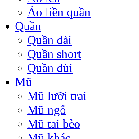
Áo liền quần
Quần
Quần dài
Quần short
Quần đùi
Mũ
Mũ lưỡi trai
Mũ ngố
Mũ tai bèo
Mũ khác