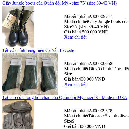
Giày Jungle boots của Quân đội Mỹ - size 7N (size 39-40 VN)
Mã sản phẩm
AJ00009717
Mô tả chi tiết
Giày Jungle boots của
Size
7N (size 39-40 VN)
Giá bán
4.500.000 VNĐ
Xem chi tiết
Tất vớ chính hãng hiệu Cá Sấu Lacoste
Mã sản phẩm
AJ00009658
Mô tả chi tiết
Tất vớ chính hãng hiệ
Size
Giá bán
400.000 VNĐ
Xem chi tiết
Tất cao cổ chống hôi chân của Quân đội Mỹ - size S - Made in USA
Mã sản phẩm
AJ00009578
Mô tả chi tiết
Tất cao cổ xanh olive
Size
S
Giá bán
300.000 VNĐ