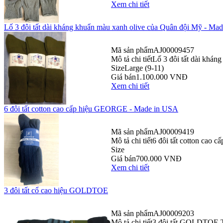
Xem chi tiết
Lố 3 đôi tất dài kháng khuẩn màu xanh olive của Quân đội Mỹ - Ma
Mã sản phẩm
AJ00009457
Mô tả chi tiết
Lố 3 đôi tất dài khán
Size
Large (9-11)
Giá bán
1.100.000 VNĐ
Xem chi tiết
6 đôi tất cotton cao cấp hiệu GEORGE - Made in USA
Mã sản phẩm
AJ00009419
Mô tả chi tiết
6 đôi tất cotton cao
Size
Giá bán
700.000 VNĐ
Xem chi tiết
3 đôi tất cổ cao hiệu GOLDTOE
Mã sản phẩm
AJ00009203
Mô tả chi tiết
3 đôi tất GOLDTOE Tìn