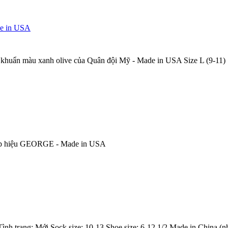
de in USA
g khuẩn màu xanh olive của Quân đội Mỹ - Made in USA Size L (9-11)
 cấp hiệu GEORGE - Made in USA
h trạng: Mới Sock size: 10-13 Shoe size: 6-12 1/2 Made in China (n