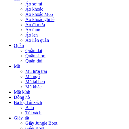
Áo sơ mi
Áo khoác
Áo khoác M65
Áo khoác ghi lê
Áo đi mưa
Áo thun
Áo len
Áo liền quần
Quần
Quần dài
Quần short
Quần đùi
Mũ
Mũ lưỡi trai
Mũ ngố
Mũ tai bèo
Mũ khác
Mắt kính
Đồng hồ
Ba lô, Túi xách
Balo
Túi xách
Giầy, tất
Giầy Jungle Boot
Giầy Boot