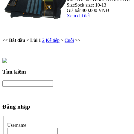
Size
Sock size: 10-13
Giá bán
400.000 VNĐ
Xem chi tiết
<<
Bắt đầu
<
Lùi
1
2
Kế tiếp
>
Cuối
>>
Tìm kiếm
Đăng nhập
Username