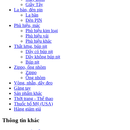
Giầy Tây
La bàn, đèn pin
La bàn
Đèn PIN
Phù hiệu, mác
Phù hiệu kim loại
Phù hiệu vải
Phù hiệu khác
Thắt lưng, búp nịt
Dây có búp nịt
Dây không búp nịt
Búp nịt
Zippo, ống nhòm
Zippo
Ống nhòm
Vòng, nhẫn, dây đeo
Găng tay
Sản phẩm khác
Thời trang - Thể thao
Thuốc bổ Mỹ (USA)
Hàng giảm giá
Thông tin khác