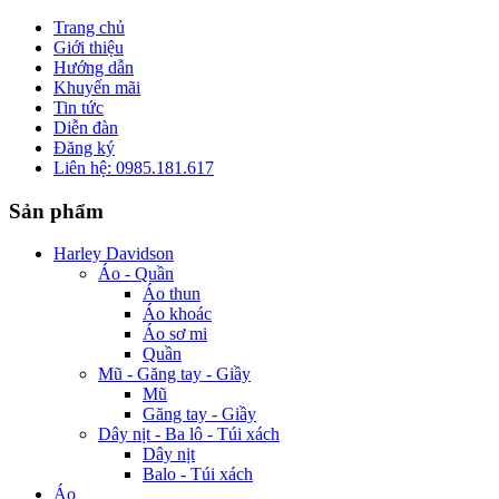
Trang chủ
Giới thiệu
Hướng dẫn
Khuyến mãi
Tin tức
Diễn đàn
Đăng ký
Liên hệ: 0985.181.617
Sản phẩm
Harley Davidson
Áo - Quần
Áo thun
Áo khoác
Áo sơ mi
Quần
Mũ - Găng tay - Giầy
Mũ
Găng tay - Giầy
Dây nịt - Ba lô - Túi xách
Dây nịt
Balo - Túi xách
Áo