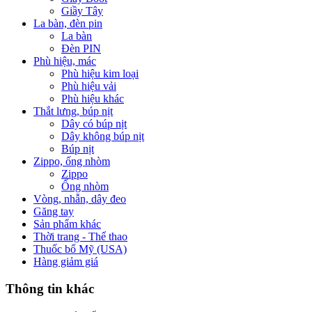
Giầy Tây
La bàn, đèn pin
La bàn
Đèn PIN
Phù hiệu, mác
Phù hiệu kim loại
Phù hiệu vải
Phù hiệu khác
Thắt lưng, búp nịt
Dây có búp nịt
Dây không búp nịt
Búp nịt
Zippo, ống nhòm
Zippo
Ống nhòm
Vòng, nhẫn, dây đeo
Găng tay
Sản phẩm khác
Thời trang - Thể thao
Thuốc bổ Mỹ (USA)
Hàng giảm giá
Thông tin khác