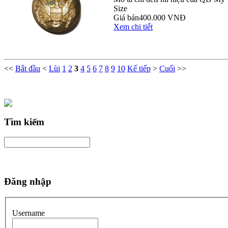
Size
Giá bán
400.000 VNĐ
Xem chi tiết
<<
Bắt đầu
<
Lùi
1
2
3
4
5
6
7
8
9
10
Kế tiếp
>
Cuối
>>
Tìm kiếm
Đăng nhập
Username