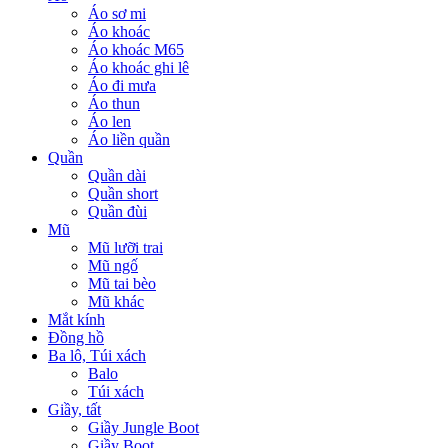
Áo sơ mi
Áo khoác
Áo khoác M65
Áo khoác ghi lê
Áo đi mưa
Áo thun
Áo len
Áo liền quần
Quần
Quần dài
Quần short
Quần đùi
Mũ
Mũ lưỡi trai
Mũ ngố
Mũ tai bèo
Mũ khác
Mắt kính
Đồng hồ
Ba lô, Túi xách
Balo
Túi xách
Giầy, tất
Giầy Jungle Boot
Giầy Boot