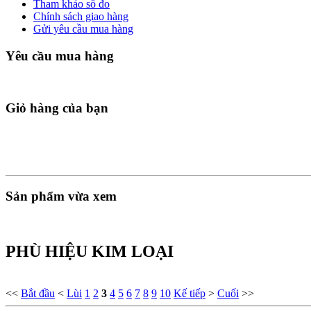
Tham khảo số đo
Chính sách giao hàng
Gửi yêu cầu mua hàng
Yêu cầu mua hàng
Giỏ hàng của bạn
Sản phẩm vừa xem
PHÙ HIỆU KIM LOẠI
<<
Bắt đầu
<
Lùi
1
2
3
4
5
6
7
8
9
10
Kế tiếp
>
Cuối
>>