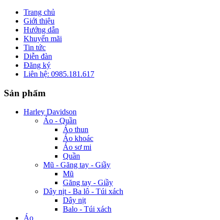
Trang chủ
Giới thiệu
Hướng dẫn
Khuyến mãi
Tin tức
Diễn đàn
Đăng ký
Liên hệ: 0985.181.617
Sản phẩm
Harley Davidson
Áo - Quần
Áo thun
Áo khoác
Áo sơ mi
Quần
Mũ - Găng tay - Giầy
Mũ
Găng tay - Giầy
Dây nịt - Ba lô - Túi xách
Dây nịt
Balo - Túi xách
Áo