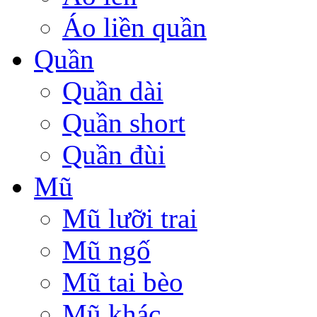
Áo liền quần
Quần
Quần dài
Quần short
Quần đùi
Mũ
Mũ lưỡi trai
Mũ ngố
Mũ tai bèo
Mũ khác