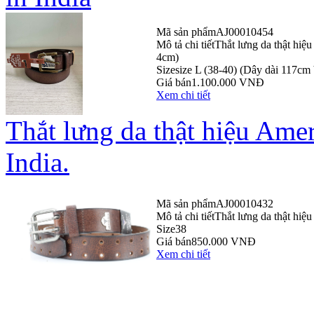
Mã sản phẩm
AJ00010454
Mô tả chi tiết
Thắt lưng da thật hiệ
4cm)
Size
size L (38-40) (Dây dài 117cm
Giá bán
1.100.000 VNĐ
Xem chi tiết
Thắt lưng da thật hiệu Ame
India.
Mã sản phẩm
AJ00010432
Mô tả chi tiết
Thắt lưng da thật hiệ
Size
38
Giá bán
850.000 VNĐ
Xem chi tiết