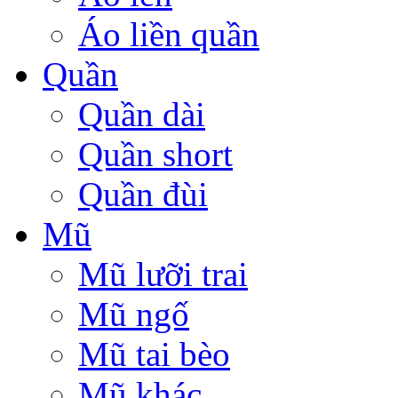
Áo liền quần
Quần
Quần dài
Quần short
Quần đùi
Mũ
Mũ lưỡi trai
Mũ ngố
Mũ tai bèo
Mũ khác