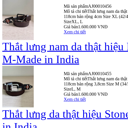
Mã sản phẩm
AJ00010456
Mô tả chi tiết
Thắt lưng nam da th
118cm bản rộng 4cm Size XL (42/4
Size
XL, L
Giá bán
1.600.000 VNĐ
Xem chi tiết
Thắt lưng nam da thật h
M-Made in India
Mã sản phẩm
AJ00010455
Mô tả chi tiết
Thắt lưng nam da th
118cm bản rộng 3,8cm Size M (34/
Size
L, M
Giá bán
1.600.000 VNĐ
Xem chi tiết
Thắt lưng da thật hiệu Sto
in India