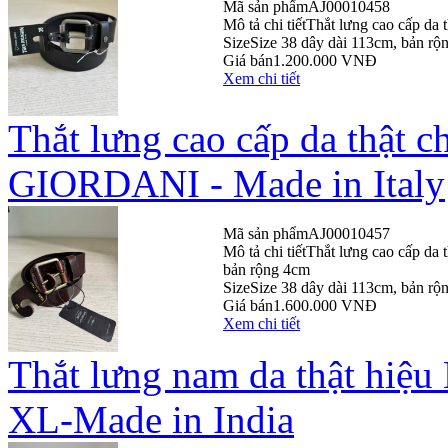
Mã sản phẩm
AJ00010458
Mô tả chi tiết
Thắt lưng cao cấp da 
Size
Size 38 dây dài 113cm, bản rộ
Giá bán
1.200.000 VNĐ
Xem chi tiết
Thắt lưng cao cấp da thật
GIORDANI - Made in Italy
Mã sản phẩm
AJ00010457
Mô tả chi tiết
Thắt lưng cao cấp da
bản rộng 4cm
Size
Size 38 dây dài 113cm, bản rộ
Giá bán
1.600.000 VNĐ
Xem chi tiết
Thắt lưng nam da thật h
XL-Made in India