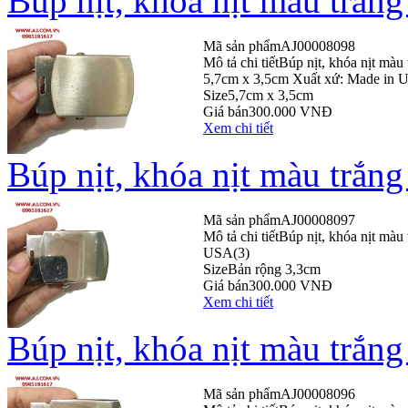
Búp nịt, khóa nịt màu trắ
Mã sản phẩm
AJ00008098
Mô tả chi tiết
Búp nịt, khóa nịt mà
5,7cm x 3,5cm Xuất xứ: Made in 
Size
5,7cm x 3,5cm
Giá bán
300.000 VNĐ
Xem chi tiết
Búp nịt, khóa nịt màu trắn
Mã sản phẩm
AJ00008097
Mô tả chi tiết
Búp nịt, khóa nịt màu
USA(3)
Size
Bản rộng 3,3cm
Giá bán
300.000 VNĐ
Xem chi tiết
Búp nịt, khóa nịt màu trắn
Mã sản phẩm
AJ00008096