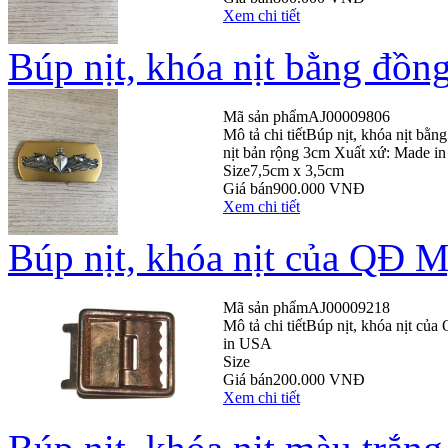
Xem chi tiết
Búp nịt, khóa nịt bằng đồn
Mã sản phẩm
AJ00009806
Mô tả chi tiết
Búp nịt, khóa nịt bằn
nịt bản rộng 3cm Xuất xứ: Made i
Size
7,5cm x 3,5cm
Giá bán
900.000 VNĐ
Xem chi tiết
Búp nịt, khóa nịt của QĐ 
Mã sản phẩm
AJ00009218
Mô tả chi tiết
Búp nịt, khóa nịt củ
in USA
Size
Giá bán
200.000 VNĐ
Xem chi tiết