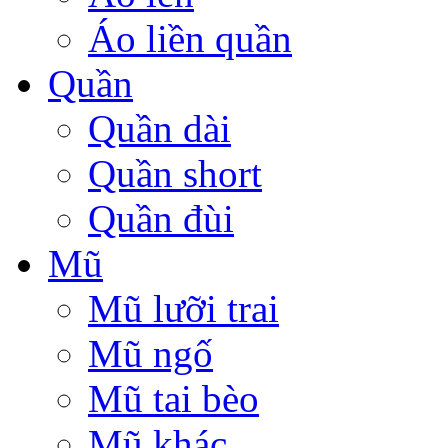
Áo liền quần
Quần
Quần dài
Quần short
Quần đùi
Mũ
Mũ lưỡi trai
Mũ ngố
Mũ tai bèo
Mũ khác