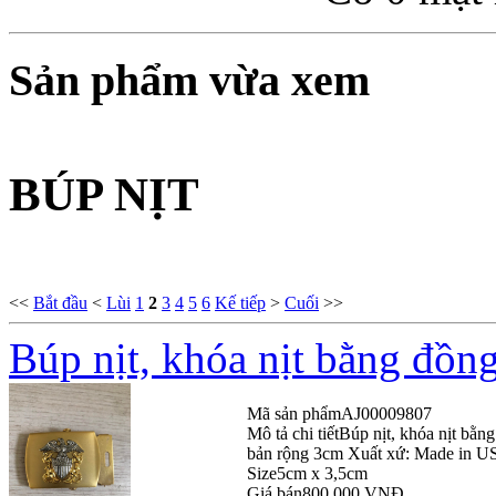
Sản phẩm vừa xem
BÚP NỊT
<<
Bắt đầu
<
Lùi
1
2
3
4
5
6
Kế tiếp
>
Cuối
>>
Búp nịt, khóa nịt bằng đồn
Mã sản phẩm
AJ00009807
Mô tả chi tiết
Búp nịt, khóa nịt bằn
bản rộng 3cm Xuất xứ: Made in 
Size
5cm x 3,5cm
Giá bán
800.000 VNĐ