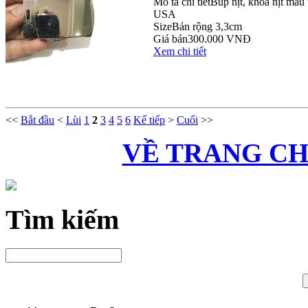
Mô tả chi tiết
Búp nịt, khóa nịt màu
USA
Size
Bản rộng 3,3cm
Giá bán
300.000 VNĐ
Xem chi tiết
<<
Bắt đầu
<
Lùi
1
2
3
4
5
6
Kế tiếp
>
Cuối
>>
VỀ TRANG C
Tìm kiếm