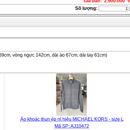
Giá bán: 2.900.000 
Số lượng:
 69cm, vòng ngực 142cm, dài áo 67cm, dài tay 61cm)
Áo khoác thun ép nỉ hiệu MICHAEL KORS - size L
Mã SP: AJ10472