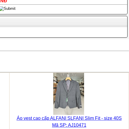
VNĐ
Áo vest cao cấp ALFANI SLFANI Slim Fit - size 40S
Mã SP: AJ10471