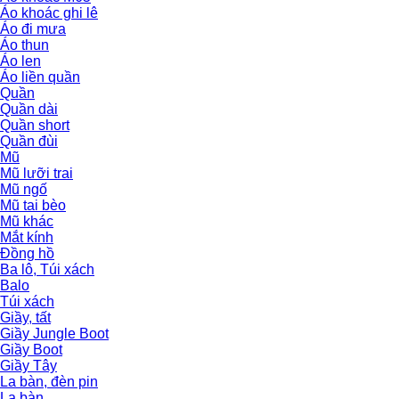
Áo khoác ghi lê
Áo đi mưa
Áo thun
Áo len
Áo liền quần
Quần
Quần dài
Quần short
Quần đùi
Mũ
Mũ lưỡi trai
Mũ ngố
Mũ tai bèo
Mũ khác
Mắt kính
Đồng hồ
Ba lô, Túi xách
Balo
Túi xách
Giầy, tất
Giầy Jungle Boot
Giầy Boot
Giầy Tây
La bàn, đèn pin
La bàn