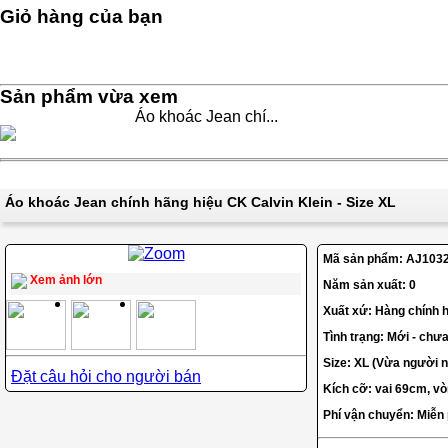
Giỏ hàng của bạn
Sản phẩm vừa xem
Áo khoác Jean chí...
Áo khoác Jean chính hãng hiệu CK Calvin Klein - Size XL
Mã sản phẩm:
AJ103
Xem ảnh lớn
Năm sản xuất: 0
Xuất xứ: Hàng chính 
Tình trạng: Mới - chư
Size: XL (Vừa người 
Đặt câu hỏi cho người bán
Kích cỡ: vai 69cm, v
Phí vận chuyển: Miễn