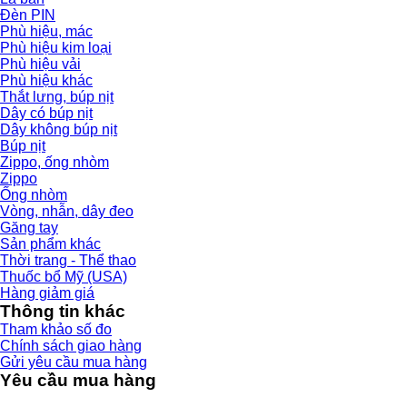
Đèn PIN
Phù hiệu, mác
Phù hiệu kim loại
Phù hiệu vải
Phù hiệu khác
Thắt lưng, búp nịt
Dây có búp nịt
Dây không búp nịt
Búp nịt
Zippo, ống nhòm
Zippo
Ống nhòm
Vòng, nhẫn, dây đeo
Găng tay
Sản phẩm khác
Thời trang - Thể thao
Thuốc bổ Mỹ (USA)
Hàng giảm giá
Thông tin khác
Tham khảo số đo
Chính sách giao hàng
Gửi yêu cầu mua hàng
Yêu cầu mua hàng