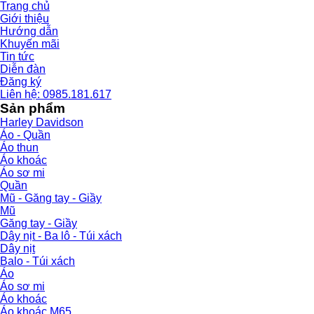
Trang chủ
Giới thiệu
Hướng dẫn
Khuyến mãi
Tin tức
Diễn đàn
Đăng ký
Liên hệ: 0985.181.617
Sản phẩm
Harley Davidson
Áo - Quần
Áo thun
Áo khoác
Áo sơ mi
Quần
Mũ - Găng tay - Giầy
Mũ
Găng tay - Giầy
Dây nịt - Ba lô - Túi xách
Dây nịt
Balo - Túi xách
Áo
Áo sơ mi
Áo khoác
Áo khoác M65