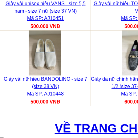
Giày vải unisex hiệu VANS - size 5,5
Giày vải nữ hiệu TO
nam - size 7 nữ (size 37 VN)
V
Mã SP: AJ10451
Mã SP:
500.000 VNĐ
500.0
Giày vải nữ hiệu BANDOLINO - size 7
Giày da nữ chính hãn
(size 38 VN)
1/2 (size 3
Mã SP: AJ10448
Mã SP:
500.000 VNĐ
600.0
VỀ TRANG C