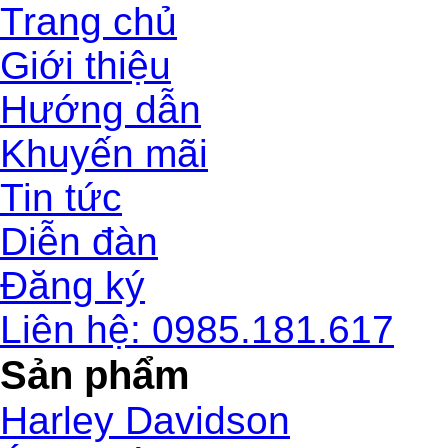
Trang chủ
Giới thiệu
Hướng dẫn
Khuyến mãi
Tin tức
Diễn đàn
Đăng ký
Liên hệ: 0985.181.617
Sản phẩm
Harley Davidson