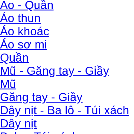
Áo - Quần
Áo thun
Áo khoác
Áo sơ mi
Quần
Mũ - Găng tay - Giầy
Mũ
Găng tay - Giầy
Dây nịt - Ba lô - Túi xách
Dây nịt