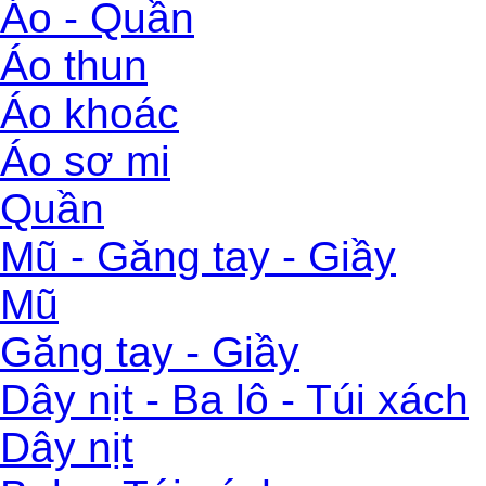
Áo - Quần
Áo thun
Áo khoác
Áo sơ mi
Quần
Mũ - Găng tay - Giầy
Mũ
Găng tay - Giầy
Dây nịt - Ba lô - Túi xách
Dây nịt