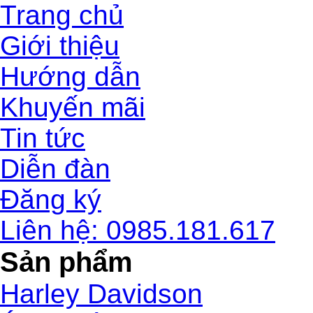
Trang chủ
Giới thiệu
Hướng dẫn
Khuyến mãi
Tin tức
Diễn đàn
Đăng ký
Liên hệ: 0985.181.617
Sản phẩm
Harley Davidson