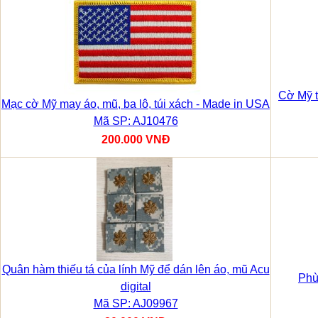
Cờ Mỹ t
Mạc cờ Mỹ may áo, mũ, ba lô, túi xách - Made in USA
Mã SP: AJ10476
200.000 VNĐ
Quân hàm thiếu tá của lính Mỹ để dán lên áo, mũ Acu
Phù
digital
Mã SP: AJ09967