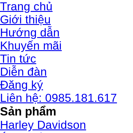
Trang chủ
Giới thiệu
Hướng dẫn
Khuyến mãi
Tin tức
Diễn đàn
Đăng ký
Liên hệ: 0985.181.617
Sản phẩm
Harley Davidson