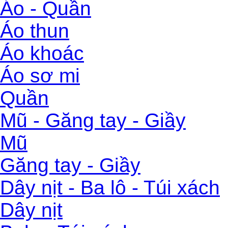
Áo - Quần
Áo thun
Áo khoác
Áo sơ mi
Quần
Mũ - Găng tay - Giầy
Mũ
Găng tay - Giầy
Dây nịt - Ba lô - Túi xách
Dây nịt