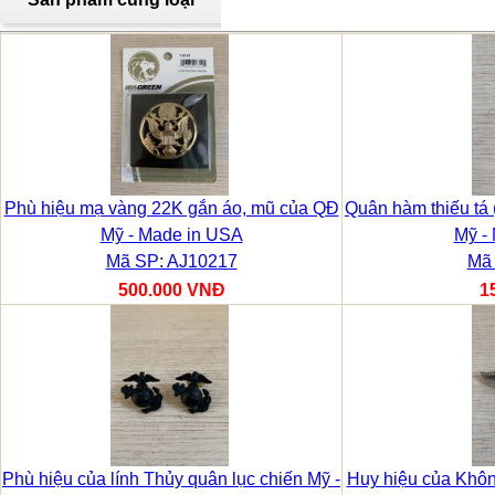
Phù hiệu mạ vàng 22K gắn áo, mũ của QĐ
Quân hàm thiếu tá 
Mỹ - Made in USA
Mỹ -
Mã SP: AJ10217
Mã 
500.000 VNĐ
1
Phù hiệu của lính Thủy quân lục chiến Mỹ -
Huy hiệu của Khô