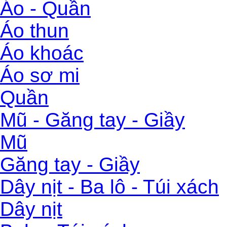
Áo - Quần
Áo thun
Áo khoác
Áo sơ mi
Quần
Mũ - Găng tay - Giầy
Mũ
Găng tay - Giầy
Dây nịt - Ba lô - Túi xách
Dây nịt