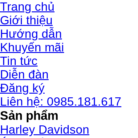
Trang chủ
Giới thiệu
Hướng dẫn
Khuyến mãi
Tin tức
Diễn đàn
Đăng ký
Liên hệ: 0985.181.617
Sản phẩm
Harley Davidson