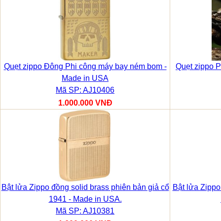
Quẹt zippo Đông Phi công máy bay ném bom -
Quẹt zippo
Made in USA
Mã SP: AJ10406
1.000.000 VNĐ
Bật lửa Zippo đồng solid brass phiên bản giả cổ
Bật lửa Zippo
1941 - Made in USA.
Mã SP: AJ10381