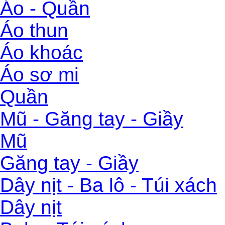
Áo - Quần
Áo thun
Áo khoác
Áo sơ mi
Quần
Mũ - Găng tay - Giầy
Mũ
Găng tay - Giầy
Dây nịt - Ba lô - Túi xách
Dây nịt