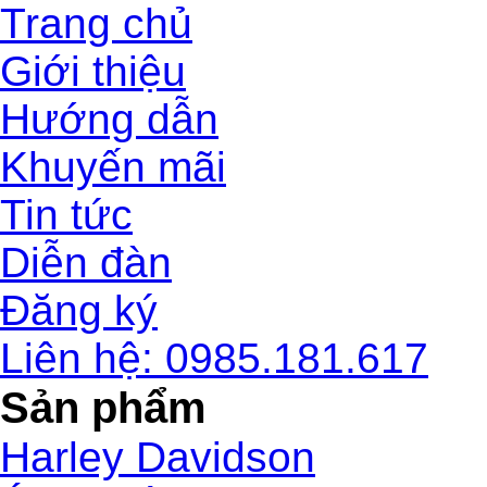
Trang chủ
Giới thiệu
Hướng dẫn
Khuyến mãi
Tin tức
Diễn đàn
Đăng ký
Liên hệ: 0985.181.617
Sản phẩm
Harley Davidson