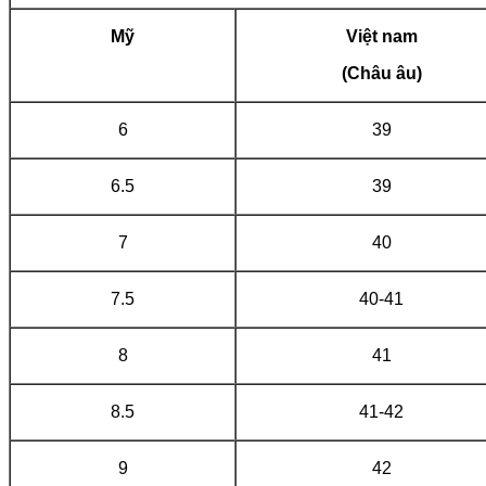
Mỹ
Việt nam
(Châu âu)
6
39
6.5
39
7
40
7.5
40-41
8
41
8.5
41-42
9
42