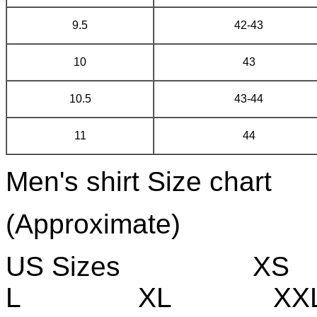
9.5
42-43
10
43
10.5
43-44
11
44
Men's shirt Size chart
(Approximate)
US Size
L XL XXL