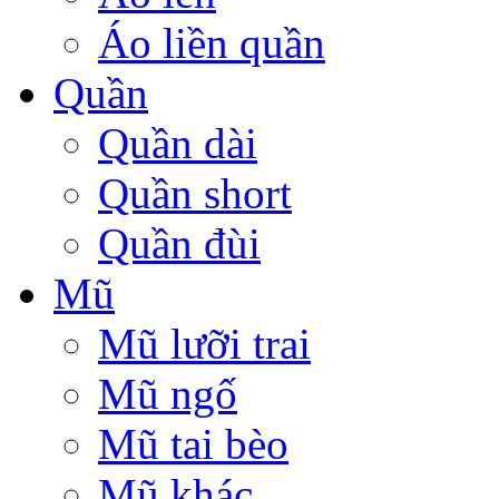
Áo liền quần
Quần
Quần dài
Quần short
Quần đùi
Mũ
Mũ lưỡi trai
Mũ ngố
Mũ tai bèo
Mũ khác