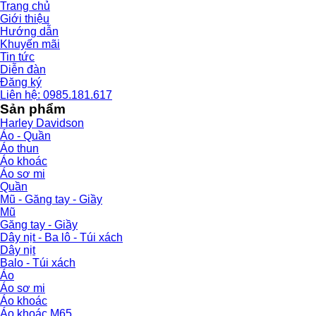
Trang chủ
Giới thiệu
Hướng dẫn
Khuyến mãi
Tin tức
Diễn đàn
Đăng ký
Liên hệ: 0985.181.617
Sản phẩm
Harley Davidson
Áo - Quần
Áo thun
Áo khoác
Áo sơ mi
Quần
Mũ - Găng tay - Giầy
Mũ
Găng tay - Giầy
Dây nịt - Ba lô - Túi xách
Dây nịt
Balo - Túi xách
Áo
Áo sơ mi
Áo khoác
Áo khoác M65