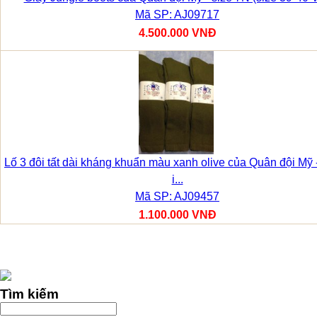
Mã SP: AJ09717
4.500.000 VNĐ
Lố 3 đôi tất dài kháng khuẩn màu xanh olive của Quân đội Mỹ
i...
Mã SP: AJ09457
1.100.000 VNĐ
Tìm kiếm