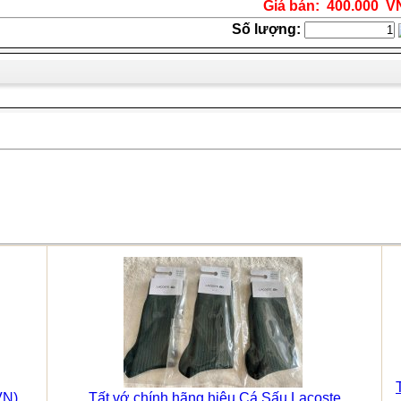
Giá bán: 400.000 
Số lượng:
VN)
Tất vớ chính hãng hiệu Cá Sấu Lacoste