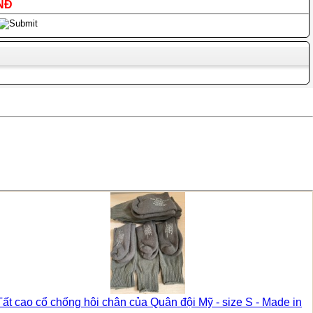
VNĐ
Tất cao cổ chống hôi chân của Quân đội Mỹ - size S - Made in