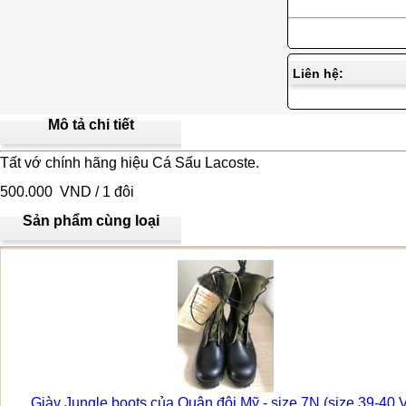
Liên hệ:
Mô tả chi tiết
Tất vớ chính hãng hiệu Cá Sấu Lacoste.
500.000 VND / 1 đôi
Sản phẩm cùng loại
Giày Jungle boots của Quân đội Mỹ - size 7N (size 39-40 