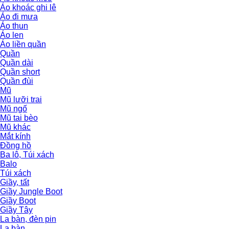
Áo khoác ghi lê
Áo đi mưa
Áo thun
Áo len
Áo liền quần
Quần
Quần dài
Quần short
Quần đùi
Mũ
Mũ lưỡi trai
Mũ ngố
Mũ tai bèo
Mũ khác
Mắt kính
Đồng hồ
Ba lô, Túi xách
Balo
Túi xách
Giầy, tất
Giầy Jungle Boot
Giầy Boot
Giầy Tây
La bàn, đèn pin
La bàn