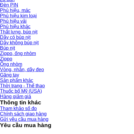
Đèn PIN
Phù hiệu, mác
Phù hiệu kim loại
Phù hiệu vải
Phù hiệu khác
Thắt lưng, búp nịt
Dây có búp nịt
Dây không búp nịt
Búp nịt
Zippo, ống nhòm
Zippo
Ống nhòm
Vòng, nhẫn, dây đeo
Găng tay
Sản phẩm khác
Thời trang - Thể thao
Thuốc bổ Mỹ (USA)
Hàng giảm giá
Thông tin khác
Tham khảo số đo
Chính sách giao hàng
Gửi yêu cầu mua hàng
Yêu cầu mua hàng