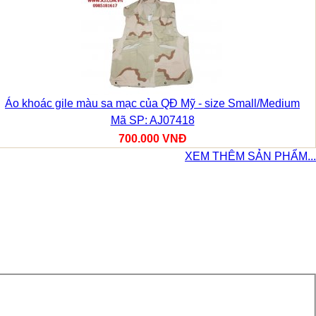
Áo khoác gile màu sa mạc của QĐ Mỹ - size Small/Medium
Mã SP: AJ07418
700.000 VNĐ
XEM THÊM SẢN PHẨM...