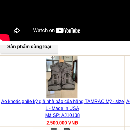
Sản phẩm cùng loại
Áo khoác ghile ký giả nhà báo của hãng TAMRAC Mỹ - size
Á
L - Made in USA
Mã SP: AJ10138
2.500.000 VNĐ