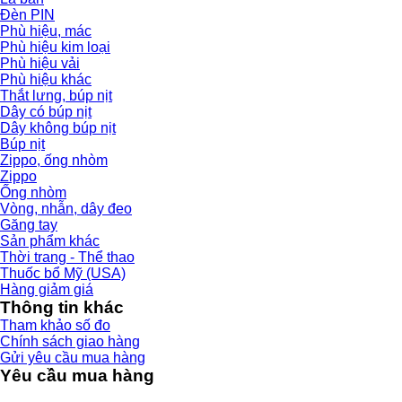
Đèn PIN
Phù hiệu, mác
Phù hiệu kim loại
Phù hiệu vải
Phù hiệu khác
Thắt lưng, búp nịt
Dây có búp nịt
Dây không búp nịt
Búp nịt
Zippo, ống nhòm
Zippo
Ống nhòm
Vòng, nhẫn, dây đeo
Găng tay
Sản phẩm khác
Thời trang - Thể thao
Thuốc bổ Mỹ (USA)
Hàng giảm giá
Thông tin khác
Tham khảo số đo
Chính sách giao hàng
Gửi yêu cầu mua hàng
Yêu cầu mua hàng