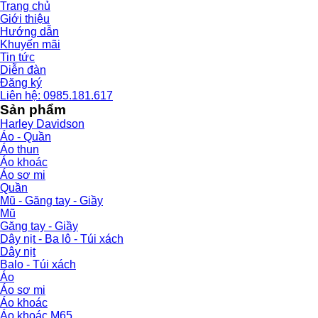
Trang chủ
Giới thiệu
Hướng dẫn
Khuyến mãi
Tin tức
Diễn đàn
Đăng ký
Liên hệ: 0985.181.617
Sản phẩm
Harley Davidson
Áo - Quần
Áo thun
Áo khoác
Áo sơ mi
Quần
Mũ - Găng tay - Giầy
Mũ
Găng tay - Giầy
Dây nịt - Ba lô - Túi xách
Dây nịt
Balo - Túi xách
Áo
Áo sơ mi
Áo khoác
Áo khoác M65