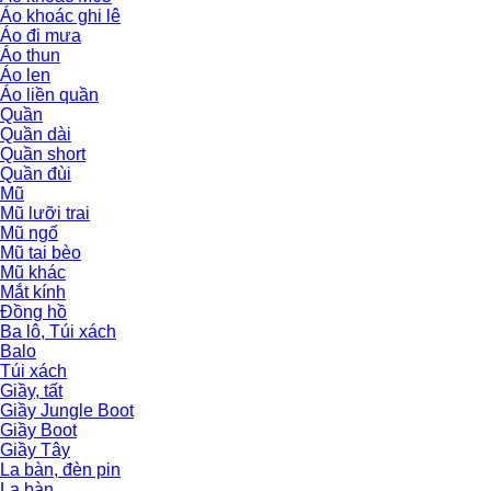
Áo khoác ghi lê
Áo đi mưa
Áo thun
Áo len
Áo liền quần
Quần
Quần dài
Quần short
Quần đùi
Mũ
Mũ lưỡi trai
Mũ ngố
Mũ tai bèo
Mũ khác
Mắt kính
Đồng hồ
Ba lô, Túi xách
Balo
Túi xách
Giầy, tất
Giầy Jungle Boot
Giầy Boot
Giầy Tây
La bàn, đèn pin
La bàn