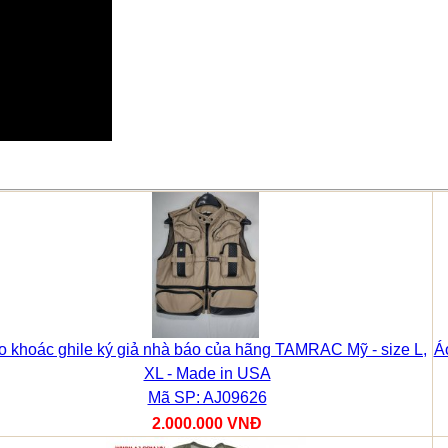
o khoác ghile ký giả nhà báo của hãng TAMRAC Mỹ - size L,
Á
XL - Made in USA
Mã SP: AJ09626
2.000.000 VNĐ