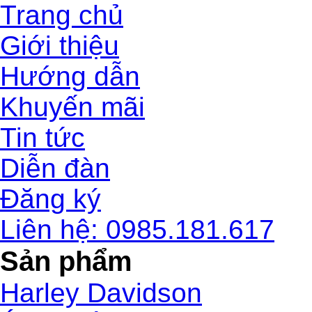
Trang chủ
Giới thiệu
Hướng dẫn
Khuyến mãi
Tin tức
Diễn đàn
Đăng ký
Liên hệ: 0985.181.617
Sản phẩm
Harley Davidson