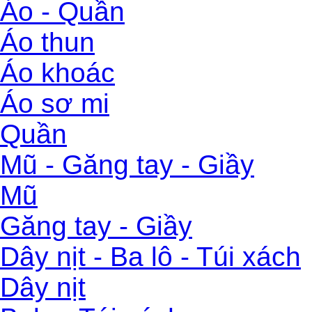
Áo - Quần
Áo thun
Áo khoác
Áo sơ mi
Quần
Mũ - Găng tay - Giầy
Mũ
Găng tay - Giầy
Dây nịt - Ba lô - Túi xách
Dây nịt