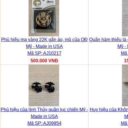
Phù hiệu mạ vàng 22K gắn áo, mũ của QĐ
Quân hàm thiếu tá 
Mỹ - Made in USA
Mỹ -
Mã SP: AJ10217
Mã 
500.000 VNĐ
1
Phù hiệu của lính Thủy quân lục chiến Mỹ -
Huy hiệu của Khô
Made in USA
M
Mã SP: AJ09954
Mã 